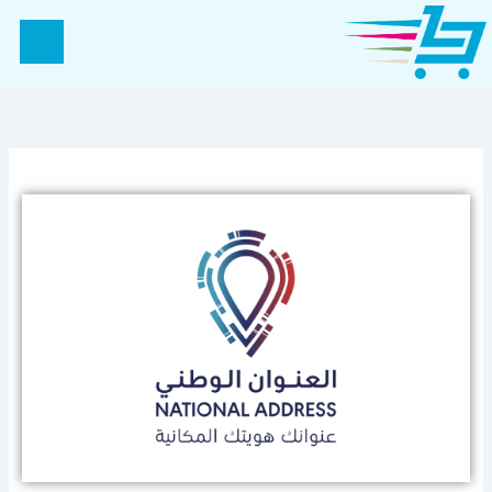
خطي
لى
لمحتوى